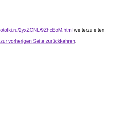
e-potolki.ru/2yxZONL/9ZhcEoM.html
weiterzuleiten.
u
zur vorherigen Seite zurückkehren
.