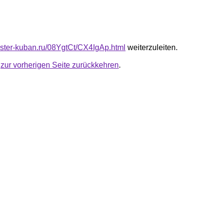
master-kuban.ru/08YgtCt/CX4IgAp.html
weiterzuleiten.
u
zur vorherigen Seite zurückkehren
.