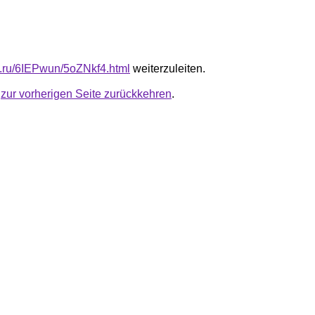
fb.ru/6IEPwun/5oZNkf4.html
weiterzuleiten.
u
zur vorherigen Seite zurückkehren
.