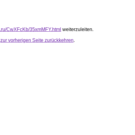
fb.ru/CwXFcKb/35xmMFY.html
weiterzuleiten.
u
zur vorherigen Seite zurückkehren
.