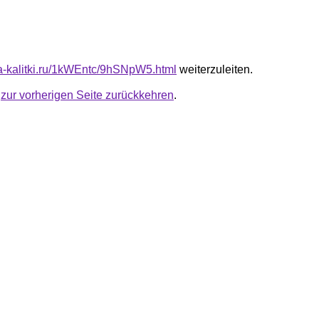
ota-kalitki.ru/1kWEntc/9hSNpW5.html
weiterzuleiten.
u
zur vorherigen Seite zurückkehren
.