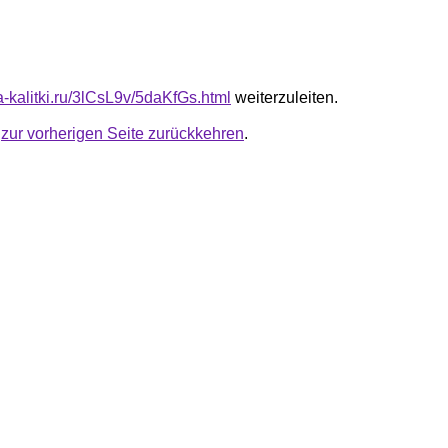
ta-kalitki.ru/3lCsL9v/5daKfGs.html
weiterzuleiten.
u
zur vorherigen Seite zurückkehren
.