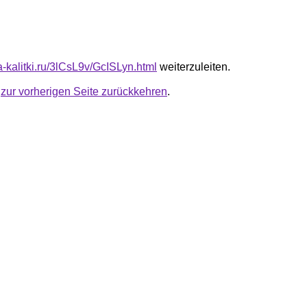
ta-kalitki.ru/3lCsL9v/GcISLyn.html
weiterzuleiten.
u
zur vorherigen Seite zurückkehren
.