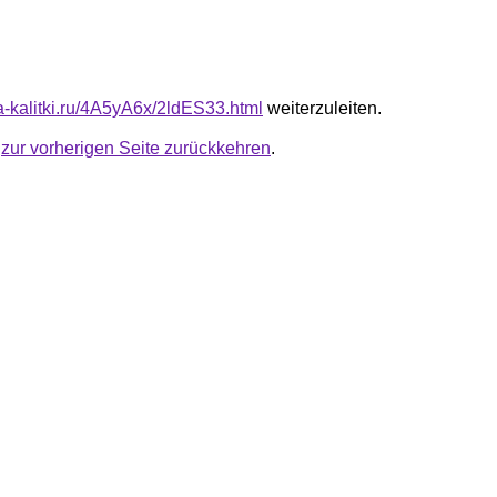
ta-kalitki.ru/4A5yA6x/2ldES33.html
weiterzuleiten.
u
zur vorherigen Seite zurückkehren
.