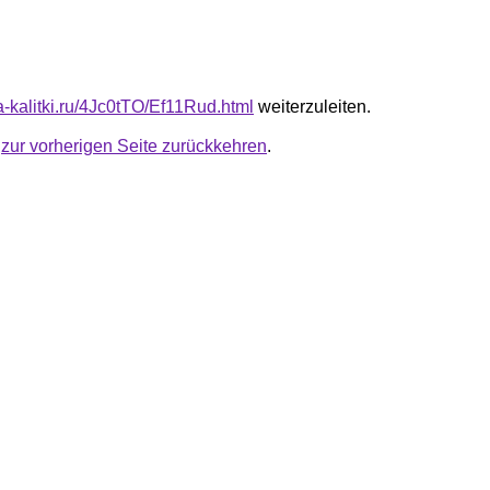
ta-kalitki.ru/4Jc0tTO/Ef11Rud.html
weiterzuleiten.
u
zur vorherigen Seite zurückkehren
.