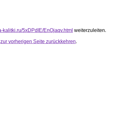
ta-kalitki.ru/5xDPdIE/EnOjaqv.html
weiterzuleiten.
u
zur vorherigen Seite zurückkehren
.