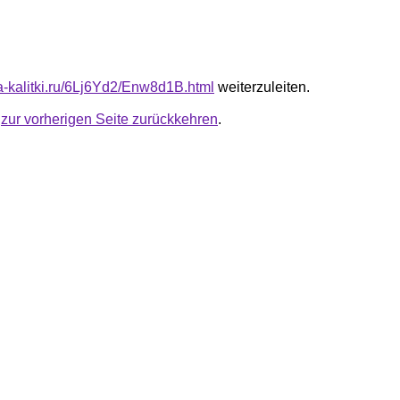
ta-kalitki.ru/6Lj6Yd2/Enw8d1B.html
weiterzuleiten.
u
zur vorherigen Seite zurückkehren
.