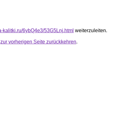
ta-kalitki.ru/6ybQ4e3/53G5Lnj.html
weiterzuleiten.
u
zur vorherigen Seite zurückkehren
.