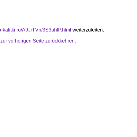
ta-kalitki.ru/A9JrTVn/3S3ahIP.html
weiterzuleiten.
u
zur vorherigen Seite zurückkehren
.