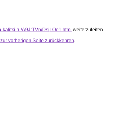
ta-kalitki.ru/A9JrTVn/DsjLOe1.html
weiterzuleiten.
u
zur vorherigen Seite zurückkehren
.