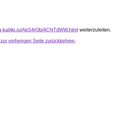
ota-kalitki.ru/AkS4rOb/4CNTdWW.html
weiterzuleiten.
u
zur vorherigen Seite zurückkehren
.