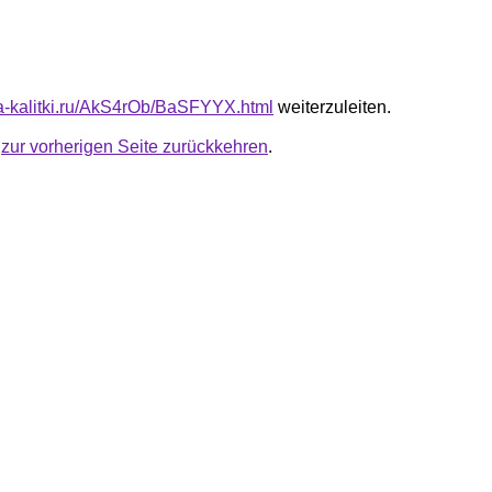
ota-kalitki.ru/AkS4rOb/BaSFYYX.html
weiterzuleiten.
u
zur vorherigen Seite zurückkehren
.