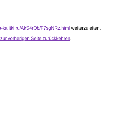
ta-kalitki.ru/AkS4rOb/F7sgNRz.html
weiterzuleiten.
u
zur vorherigen Seite zurückkehren
.