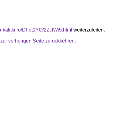
ta-kalitki.ru/DFet1YO/2ZclWi5.html
weiterzuleiten.
u
zur vorherigen Seite zurückkehren
.