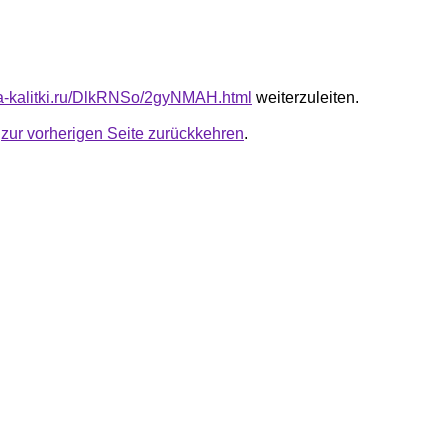
ota-kalitki.ru/DlkRNSo/2gyNMAH.html
weiterzuleiten.
u
zur vorherigen Seite zurückkehren
.