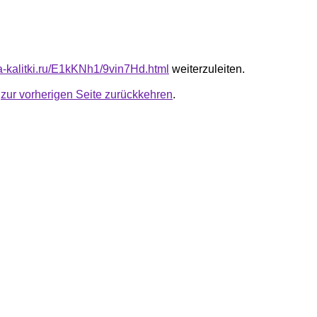
ta-kalitki.ru/E1kKNh1/9vin7Hd.html
weiterzuleiten.
u
zur vorherigen Seite zurückkehren
.