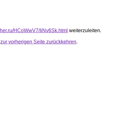
luther.ru/HCoWwV7/IiNv6Sk.html
weiterzuleiten.
u
zur vorherigen Seite zurückkehren
.